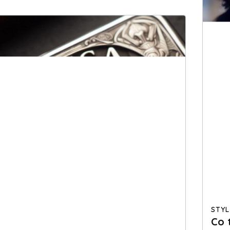
STYL
Co 