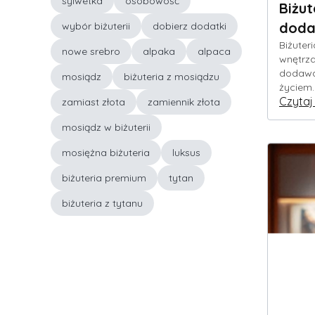
sylwetka
osobowość
Biżut
doda
wybór biżuterii
dobierz dodatki
Biżuter
nowe srebro
alpaka
alpaca
wnętrza
dodawał
mosiądz
biżuteria z mosiądzu
życiem.
Czytaj
zamiast złota
zamiennik złota
mosiądz w biżuterii
mosiężna biżuteria
luksus
biżuteria premium
tytan
biżuteria z tytanu