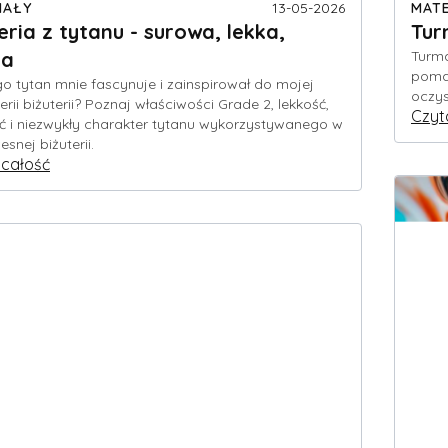
IAŁY
13-05-2026
MATE
eria z tytanu - surowa, lekka,
Tur
na
Turma
pomag
o tytan mnie fascynuje i zainspirował do mojej
oczys
erii biżuterii? Poznaj właściwości Grade 2, lekkość,
Czyt
ć i niezwykły charakter tytanu wykorzystywanego w
snej biżuterii.
 całość