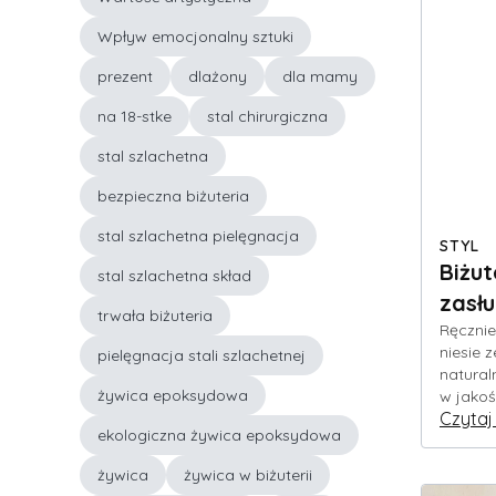
Wpływ emocjonalny sztuki
prezent
dlażony
dla mamy
na 18-stke
stal chirurgiczna
stal szlachetna
bezpieczna biżuteria
stal szlachetna pielęgnacja
STYL
Biżut
stal szlachetna skład
zasł
trwała biżuteria
Ręcznie
niesie 
pielęgnacja stali szlachetnej
natural
żywica epoksydowa
w jakoś
Czytaj
ekologiczna żywica epoksydowa
żywica
żywica w biżuterii