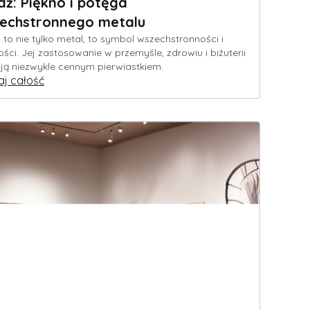
dź: Piękno i potęga
echstronnego metalu
 to nie tylko metal, to symbol wszechstronności i
ości. Jej zastosowanie w przemyśle, zdrowiu i biżuterii
 ją niezwykle cennym pierwiastkiem.
aj całość