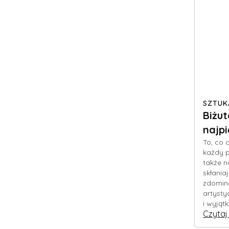
SZTUK
Biżut
najpi
To, co 
każdy p
także no
skłania
zdomin
artysty
i wyjąt
Czytaj