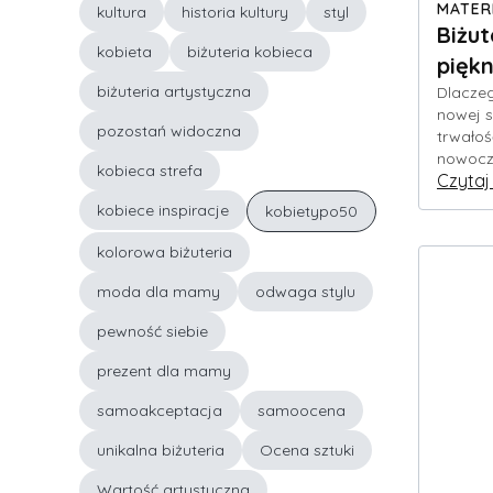
MATER
kultura
historia kultury
styl
Biżut
kobieta
biżuteria kobieca
pięk
biżuteria artystyczna
Dlaczeg
nowej s
pozostań widoczna
trwałoś
nowocze
kobieca strefa
Czytaj
kobiece inspiracje
kobietypo50
kolorowa biżuteria
moda dla mamy
odwaga stylu
pewność siebie
prezent dla mamy
samoakceptacja
samoocena
unikalna biżuteria
Ocena sztuki
Wartość artystyczna