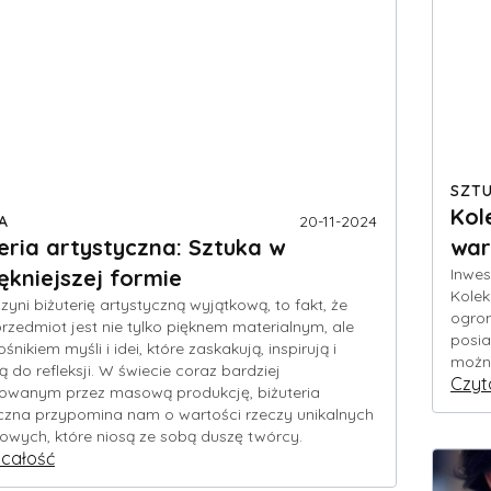
SZT
Kol
A
20-11-2024
eria artystyczna: Sztuka w
war
ękniejszej formie
Inwes
Kolek
czyni biżuterię artystyczną wyjątkową, to fakt, że
ogro
rzedmiot jest nie tylko pięknem materialnym, ale
posia
śnikiem myśli i idei, które zaskakują, inspirują i
możn
ją do refleksji. W świecie coraz bardziej
Czyt
owanym przez masową produkcję, biżuteria
czna przypomina nam o wartości rzeczy unikalnych
kowych, które niosą ze sobą duszę twórcy.
 całość