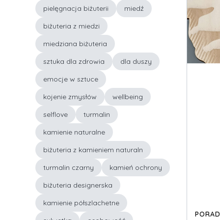
pielęgnacja biżuterii
miedź
biżuteria z miedzi
miedziana biżuteria
sztuka dla zdrowia
dla duszy
emocje w sztuce
kojenie zmysłów
wellbeing
selflove
turmalin
kamienie naturalne
biżuteria z kamieniem naturaln
turmalin czarny
kamień ochrony
biżuteria designerska
kamienie półszlachetne
PORAD