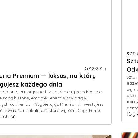
SZT
Szt
09-12-2025
Odk
eria Premium — luksus, na który
Sztuk
ugujesz każdego dnia
nazw
wyraz
 robiona, artystyczna biżuteria nie tylko zdobi, ale
przes
ze sobą historię, emocje i energię zawartą w
obra
nych kamieniach. Wybierając Premium, inwestujesz
pomóc
ć, trwałość i unikalność, która wyróżni Cię z tłumu.
Czyt
 całość