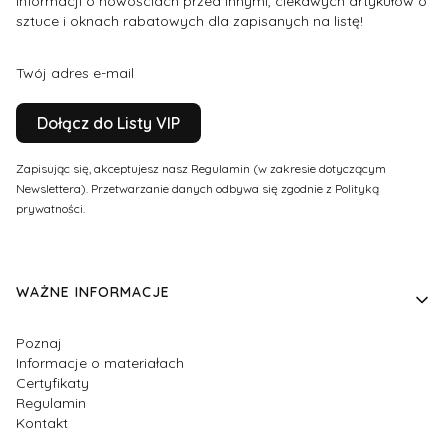
informacji o nowościach przed innymi, ciekawych artykułów o
sztuce i oknach rabatowych dla zapisanych na listę!
Twój adres e-mail
Dołącz do Listy VIP
Zapisując się, akceptujesz nasz Regulamin (w zakresie dotyczącym
Newslettera). Przetwarzanie danych odbywa się zgodnie z Polityką
prywatności.
Linki w stopce
WAŻNE INFORMACJE
Poznaj
Informacje o materiałach
Certyfikaty
Regulamin
Kontakt