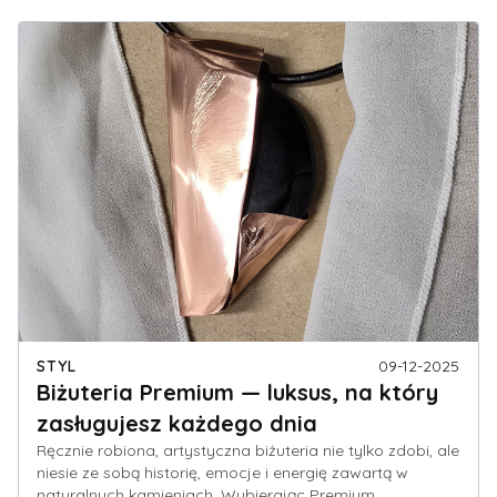
STYL
09-12-2025
Biżuteria Premium — luksus, na który
zasługujesz każdego dnia
Ręcznie robiona, artystyczna biżuteria nie tylko zdobi, ale
niesie ze sobą historię, emocje i energię zawartą w
naturalnych kamieniach. Wybierając Premium,