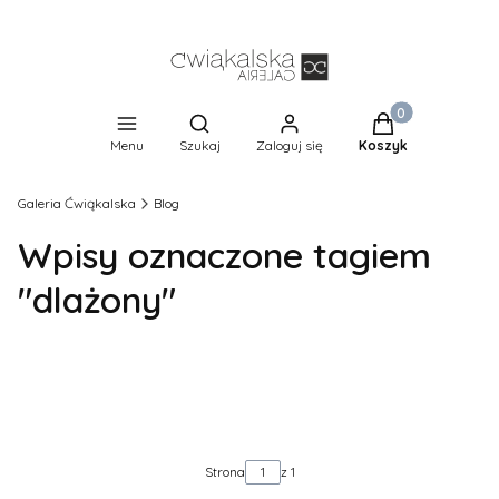
Produkty w koszy
Otwórz wyszukiwarkę
Menu
Szukaj
Zaloguj się
Koszyk
Galeria Ćwiąkalska
Blog
Wpisy oznaczone tagiem
"dlażony"
Kategorie
Tagi
Strona
z 1