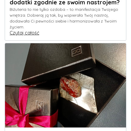
dodatki zgodnie ze swoim nastrojem?
Biżuteria to nie tylko ozdoba – to manifestacja Twojego
wnętrza. Dobieraj ją tak, by wspierała Twój nastrój,
dodawała Ci pewności siebie i harmonizowała z Twoim
życiem.
Czytaj całość