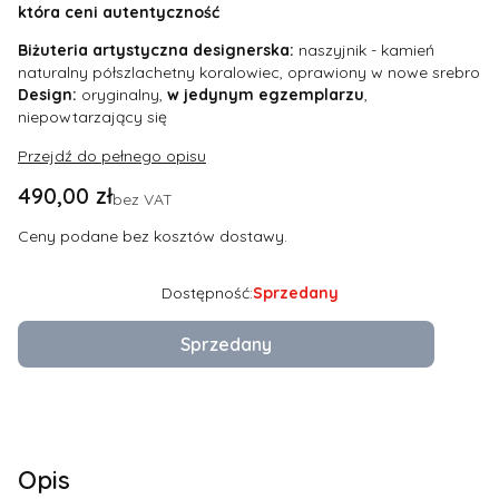
która ceni autentyczność
Biżuteria artystyczna designerska:
naszyjnik - kamień
naturalny półszlachetny koralowiec, oprawiony w nowe srebro
Design:
oryginalny,
w jedynym egzemplarzu
,
niepowtarzający się
Przejdź do pełnego opisu
Cena
490,00 zł
bez VAT
Ceny podane bez kosztów dostawy.
Dostępność:
Sprzedany
Sprzedany
Opis