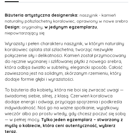
Biżuteria artystyczna designerska:
naszyjnik - kamień
naturalny półszlachetny koralowiec, oprawiony w nowe srebro
Design:
oryginalny,
w jedynym egzemplarzu
,
niepowtarzający się
Wyrazisty i pełen charakteru naszyjnik, w którym naturalny
koralowiec oplata stal szlachetna, tworząc niezwykłe
połączenie siły i delikatności. Kamień został przymocowany
do ręcznie wycinanej i szlifowanej płytki z nowego srebra,
która odbija światło w subtelny, elegancki sposób. Całość
zawieszona jest na solidnym, skórzanym rzemieniu, który
dodaje formie głębi i wyrazistości.
To biżuteria dla kobiety, która nie boi się zwracać uwagi —
świadomej siebie, silnej, z klasą. Czerwień koralowca
dodaje energii i odwagi, przyciąga spojrzenia i podkreśla
indywidualność. Noś go na ważne spotkanie, wyjątkowy
wieczór albo po prostu wtedy, gdy chcesz poczuć się sobą
— w pełnej mocy.
Tylko jeden egzemplarz – stworzony z
myślą o kobiecie, która ceni autentyczność, wybierz
teraz.