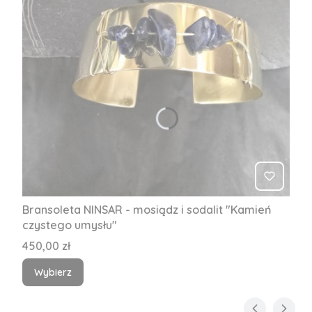
Bransoleta NINSAR - mosiądz i sodalit "Kamień
czystego umysłu"
Cena
450,00 zł
Wybierz