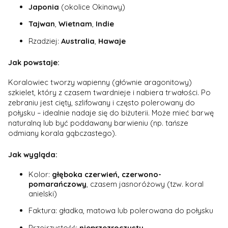
Japonia
(okolice Okinawy)
Tajwan
,
Wietnam
,
Indie
Rzadziej:
Australia
,
Hawaje
Jak powstaje:
Koralowiec tworzy wapienny (głównie aragonitowy)
szkielet, który z czasem twardnieje i nabiera trwałości. Po
zebraniu jest cięty, szlifowany i często polerowany do
połysku – idealnie nadaje się do biżuterii. Może mieć barwę
naturalną lub być poddawany barwieniu (np. tańsze
odmiany korala gąbczastego).
Jak wygląda:
Kolor:
głęboka czerwień, czerwono-
pomarańczowy
, czasem jasnoróżowy (tzw. koral
anielski)
Faktura: gładka, matowa lub polerowana do połysku
Przejrzystość:
nieprzezroczysty