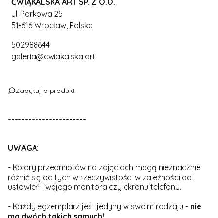
ĆWIĄKALSKA ART SP. Z O.O.
ul. Parkowa 25
51-616 Wrocław, Polska
502988644
galeria@cwiakalska.art
Zapytaj o produkt
-----------------------
UWAGA
:
- Kolory przedmiotów na zdjęciach mogą nieznacznie
różnić się od tych w rzeczywistości w zależności od
ustawień Twojego monitora czy ekranu telefonu.
- Każdy egzemplarz jest jedyny w swoim rodzaju -
nie
ma dwóch takich samych!